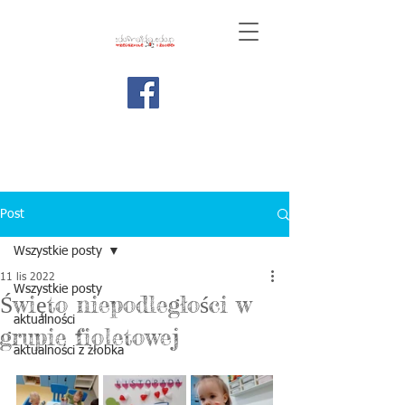
Post
Wszystkie posty
11 lis 2022
Wszystkie posty
Święto niepodległości w
aktualności
grupie fioletowej
aktualności z żłobka