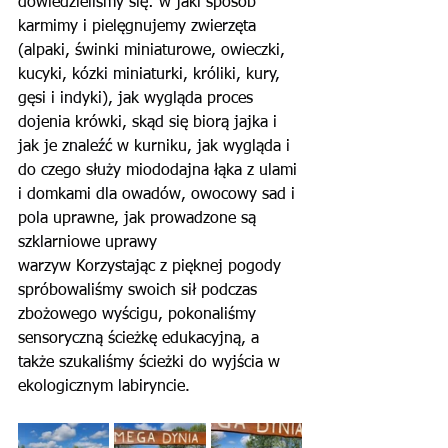
dowiedzieliśmy się: w jaki sposób 
karmimy i pielęgnujemy zwierzęta 
(alpaki, świnki miniaturowe, owieczki, 
kucyki, kózki miniaturki, króliki, kury, 
gęsi i indyki), jak wygląda proces 
dojenia krówki, skąd się biorą jajka i 
jak je znaleźć w kurniku, jak wygląda i 
do czego służy miododajna łąka z ulami 
i domkami dla owadów, owocowy sad i 
pola uprawne, jak prowadzone są 
szklarniowe uprawy 
warzyw Korzystając z pięknej pogody 
spróbowaliśmy swoich sił podczas 
zbożowego wyścigu, pokonaliśmy 
sensoryczną ścieżkę edukacyjną, a 
także szukaliśmy ścieżki do wyjścia w 
ekologicznym labiryncie.