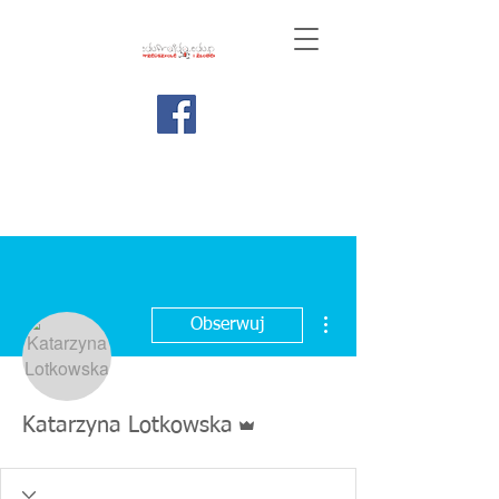
Więcej działań
Obserwuj
Administrator
Katarzyna Lotkowska